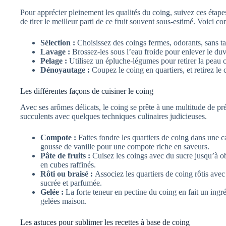
Pour apprécier pleinement les qualités du coing, suivez ces étape
de tirer le meilleur parti de ce fruit souvent sous-estimé. Voici co
Sélection :
Choisissez des coings fermes, odorants, sans t
Lavage :
Brossez-les sous l’eau froide pour enlever le duv
Pelage :
Utilisez un épluche-légumes pour retirer la peau c
Dénoyautage :
Coupez le coing en quartiers, et retirez l
Les différentes façons de cuisiner le coing
Avec ses arômes délicats, le coing se prête à une multitude de pr
succulents avec quelques techniques culinaires judicieuses.
Compote :
Faites fondre les quartiers de coing dans une 
gousse de vanille pour une compote riche en saveurs.
Pâte de fruits :
Cuisez les coings avec du sucre jusqu’à o
en cubes raffinés.
Rôti ou braisé :
Associez les quartiers de coing rôtis ave
sucrée et parfumée.
Gelée :
La forte teneur en pectine du coing en fait un ingr
gelées maison.
Les astuces pour sublimer les recettes à base de coing