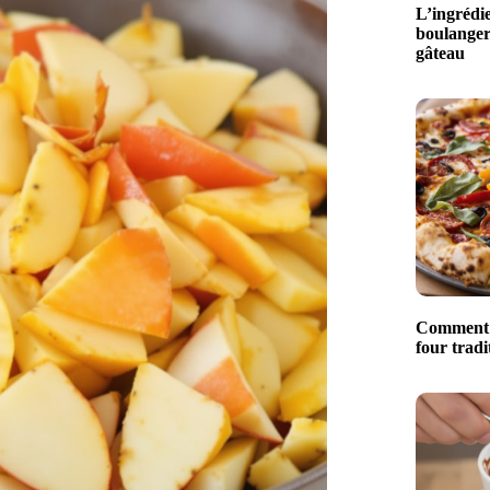
L’ingrédi
boulangers
gâteau
Comment r
four tradi