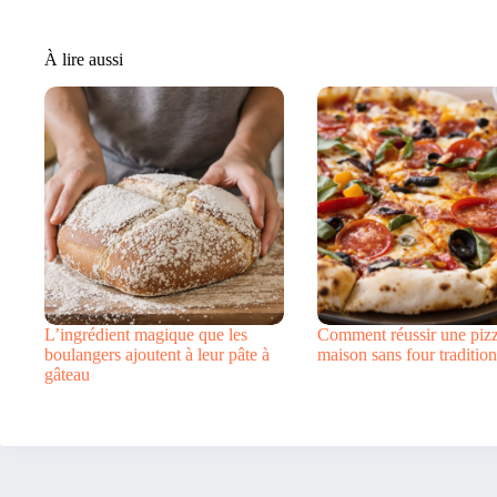
À lire aussi
L’ingrédient magique que les
Comment réussir une piz
boulangers ajoutent à leur pâte à
maison sans four tradition
gâteau